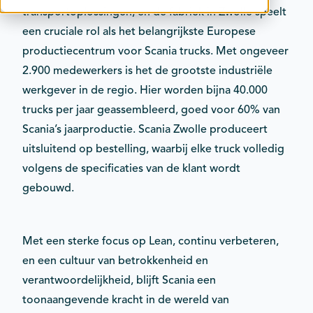
transportoplossingen, en de fabriek in Zwolle speelt
Contact
een cruciale rol als het belangrijkste Europese
Kalender
productiecentrum voor Scania trucks. Met ongeveer
2.900 medewerkers is het de grootste industriële
werkgever in de regio. Hier worden bijna 40.000
trucks per jaar geassembleerd, goed voor 60% van
Scania’s jaarproductie. Scania Zwolle produceert
uitsluitend op bestelling, waarbij elke truck volledig
volgens de specificaties van de klant wordt
gebouwd.
Met een sterke focus op Lean, continu verbeteren,
en een cultuur van betrokkenheid en
verantwoordelijkheid, blijft Scania een
toonaangevende kracht in de wereld van