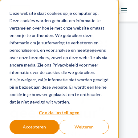
Deze website slaat cookies op je computer op.
Deze cookies worden gebruikt om informatie te
verzamelen over hoe je met onze website omgaat
Actie
en om je te onthouden. We gebruiken deze
Scania Zwolle:
Doelstellingen
informatie om je surfervaring te verbeteren en
personaliseren, en voor analyse en meetgegevens
Groeipaden
“Zonder
over onze bezoekers, zowel op deze website als via
Actuele onderwerpen
andere media. Zie ons Privacybeleid voor meer
structuur
informatie over de cookies die we gebruiken.
Financiering
Als je weigert, zal je informatie niet worden gevolgd
Nieuws
bij je bezoek aan deze website. Er wordt een kleine
ontwikkel je
cookie in je browser geplaatst om te onthouden
In de regio
dat je niet gevolgd wilt worden.
geen cultuur”
Kennisbank
Cookie-instellingen
Accepteren
Weigeren
Over organisatie
Scania is een wereldwijde leider in