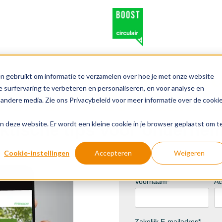
tis whitepaper: Circu
n gebruikt om informatie te verzamelen over hoe je met onze website
 surfervaring te verbeteren en personaliseren, en voor analyse en
nemen in de maakind
andere media. Zie ons Privacybeleid voor meer informatie over de cooki
aan deze website. Er wordt een kleine cookie in je browser geplaatst om t
ktische tips voor onderne
Cookie-instellingen
Accepteren
Weigeren
Voornaam
*
Ac
Zakelijk E-mailadres
*