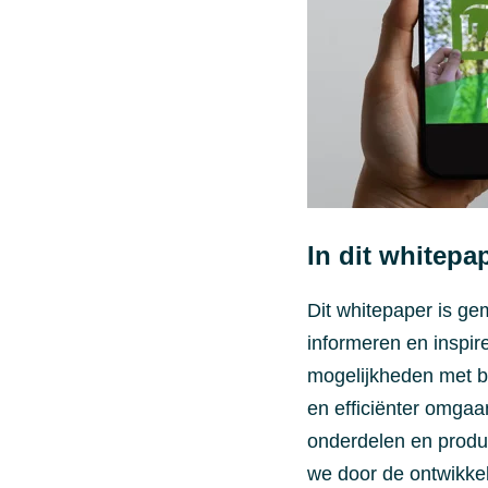
In dit whitepap
Dit whitepaper is ge
informeren en inspir
mogelijkheden met be
en efficiënter omgaa
onderdelen en produc
we door de ontwikke