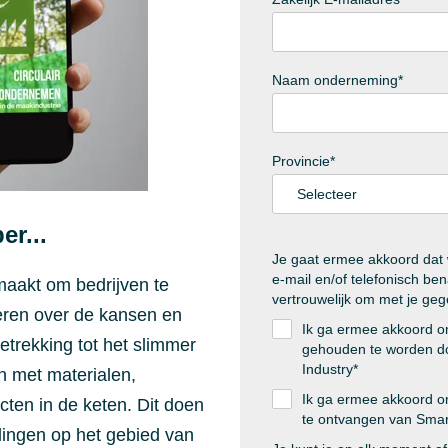
Naam onderneming
*
Provincie
*
er...
Je gaat ermee akkoord dat 
e-mail en/of telefonisch b
maakt om bedrijven te
vertrouwelijk om met je ge
eren over de kansen en
Ik ga ermee akkoord o
trekking tot het slimmer
gehouden te worden do
Industry
*
n met materialen,
Ik ga ermee akkoord o
ten in de keten. Dit doen
te ontvangen van Smart
lingen op het gebied van