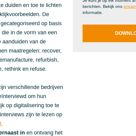
Je kunt je op elk moment a
te duiden en toe te lichten
berichten. Bekijk ons
privac
informatie.
ktijkvoorbeelden. De
gecategoriseerd op basis
 die in de vorm van een
ie aanduiden van de
men maatregelen: recover,
remanufacture, refurbish,
e, rethink en refuse.
ijn verschillende bedrijven
eïnterviewd om hun
ijk op digitalisering toe te
 interviews zijn te lezen op
l.
ernaast in
en ontvang het