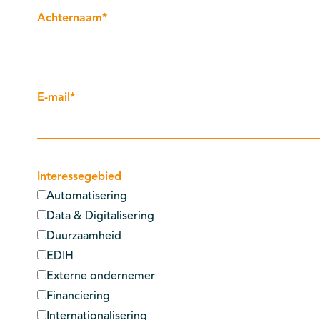
Achternaam
*
E-mail
*
Interessegebied
Automatisering
Data & Digitalisering
Duurzaamheid
EDIH
Externe ondernemer
Financiering
Internationalisering