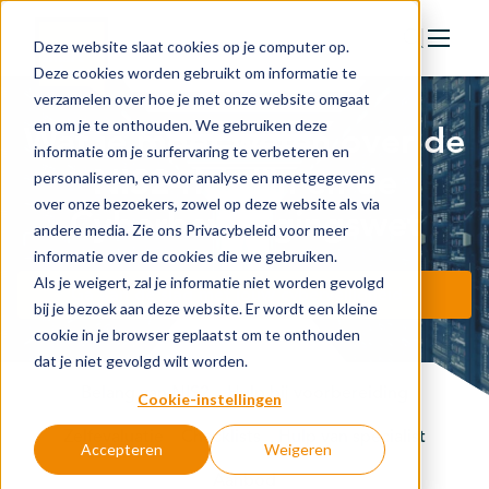
Deze website slaat cookies op je computer op.
Deze cookies worden gebruikt om informatie te
verzamelen over hoe je met onze website omgaat
Actie
en om je te onthouden. We gebruiken deze
Wat je moet weten over de
Doelstellingen
informatie om je surfervaring te verbeteren en
NIS2-richtlijn en de
personaliseren, en voor analyse en meetgegevens
Groeipaden
over onze bezoekers, zowel op deze website als via
Cyberbeveiligingswet
Actuele onderwerpen
andere media. Zie ons Privacybeleid voor meer
informatie over de cookies die we gebruiken.
Financiering
Als je weigert, zal je informatie niet worden gevolgd
Ga aan de slag met jouw cyberveiligheid
Nieuws
bij je bezoek aan deze website. Er wordt een kleine
cookie in je browser geplaatst om te onthouden
In de regio
dat je niet gevolgd wilt worden.
Kennisbank
Belang van NIS2
Hulp bij voorbereiding
Cookie-instellingen
Zelfevaluatie
Checklists
Hulp van specialist
Accepteren
Weigeren
Over organisatie
Aanbod