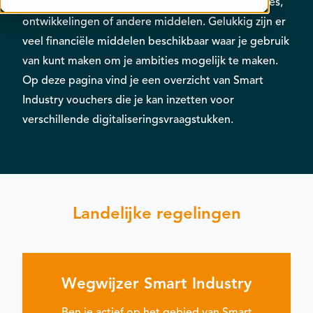
behoorlijke investering nodig in mensen, machines,
Contact
ontwikkelingen of andere middelen. Gelukkig zijn er
Kalender
veel financiële middelen beschikbaar waar je gebruik
van kunt maken om je ambities mogelijk te maken.
Op deze pagina vind je een overzicht van Smart
Industry vouchers die je kan inzetten voor
verschillende digitaliseringsvraagstukken.
Landelijke regelingen
Wegwijzer Smart Industry
Ben je actief op het gebied van Smart