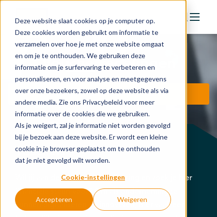
Deze website slaat cookies op je computer op.
Deze cookies worden gebruikt om informatie te
verzamelen over hoe je met onze website omgaat
Actie
en om je te onthouden. We gebruiken deze
Voucherregelingen
Doelstellingen
informatie om je surfervaring te verbeteren en
personaliseren, en voor analyse en meetgegevens
Groeipaden
over onze bezoekers, zowel op deze website als via
Vraag een adviesgesprek aan
Actuele onderwerpen
andere media. Zie ons Privacybeleid voor meer
informatie over de cookies die we gebruiken.
Financiering
Als je weigert, zal je informatie niet worden gevolgd
Nieuws
bij je bezoek aan deze website. Er wordt een kleine
Vouchers
cookie in je browser geplaatst om te onthouden
In de regio
dat je niet gevolgd wilt worden.
Kennisbank
Cookie-instellingen
Wil jij aan de slag met digitalisering en zoek je hier
financiële steun voor? Om als onderneming te
Accepteren
Weigeren
kunnen digitaliseren en innoveren, is er vaak een
Over organisatie