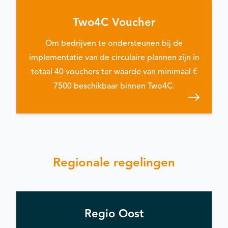
Two4C Voucher
Om bedrijven te ondersteunen bij de
implementatie van de circulaire plannen zijn in
totaal 40 vouchers ter waarde van minimaal €
7500 beschikbaar binnen Two4C.
Regionale regelingen
Regio Oost