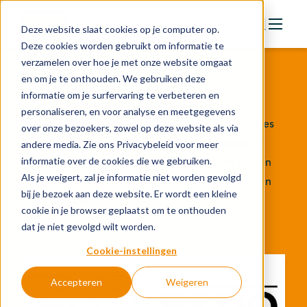
Deze website slaat cookies op je computer op.
Deze cookies worden gebruikt om informatie te
verzamelen over hoe je met onze website omgaat
Actie
en om je te onthouden. We gebruiken deze
BouwLab
Doelstellingen
informatie om je surfervaring te verbeteren en
personaliseren, en voor analyse en meetgegevens
Groeipaden
BouwLab R&Do is opgericht om nieuwe innovaties
over onze bezoekers, zowel op deze website als via
Actuele onderwerpen
en technische mogelijkheden te onderzoeken en
andere media. Zie ons Privacybeleid voor meer
informatie over de cookies die we gebruiken.
direct laagdrempelig toepasbaar te maken binnen
Financiering
Als je weigert, zal je informatie niet worden gevolgd
de bouw. Pionieren kun je nu eenmaal het beste in
Nieuws
bij je bezoek aan deze website. Er wordt een kleine
teamverband.
cookie in je browser geplaatst om te onthouden
In de regio
dat je niet gevolgd wilt worden.
Kennisbank
Cookie-instellingen
Accepteren
Weigeren
Over organisatie