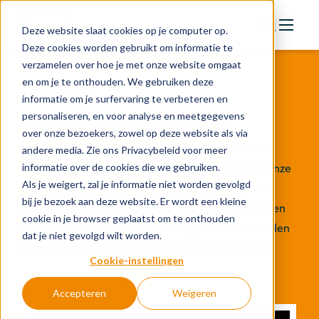
Deze website slaat cookies op je computer op.
Deze cookies worden gebruikt om informatie te
verzamelen over hoe je met onze website omgaat
Actie
en om je te onthouden. We gebruiken deze
DockLab
Doelstellingen
informatie om je surfervaring te verbeteren en
personaliseren, en voor analyse en meetgegevens
Groeipaden
Docklab zoekt in co-creatie naar digitale
over onze bezoekers, zowel op deze website als via
Actuele onderwerpen
oplossingen voor de taaie problemen binnen de
andere media. Zie ons Privacybeleid voor meer
informatie over de cookies die we gebruiken.
energietransitie en wereldwijde supply chains. Onze
Financiering
Als je weigert, zal je informatie niet worden gevolgd
technische gereedschapskist omvat de ABC van
Nieuws
bij je bezoek aan deze website. Er wordt een kleine
emerging technologies, te weten AI, Blockchain en
cookie in je browser geplaatst om te onthouden
In de regio
Connected IoT en onze oplossingen onderscheiden
dat je niet gevolgd wilt worden.
zich door hun collaboratieve business modellen.
Kennisbank
Cookie-instellingen
Accepteren
Weigeren
Over organisatie