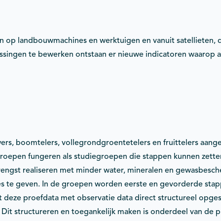
en op landbouwmachines en werktuigen en vanuit satellieten
singen te bewerken ontstaan er nieuwe indicatoren waarop a
wers, boomtelers, vollegrondgroentetelers en fruittelers aan
groepen fungeren als studiegroepen die stappen kunnen zette
rengst realiseren met minder water, mineralen en gewasbesc
 te geven. In de groepen worden eerste en gevorderde stapp
at deze proefdata met observatie data direct structureel opg
 Dit structureren en toegankelijk maken is onderdeel van de p