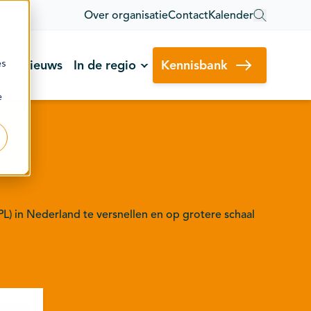
Over organisatie
Contact
Kalender
es
Nieuws
In de regio
Kennisbank
e
L) in Nederland te versnellen en op grotere schaal