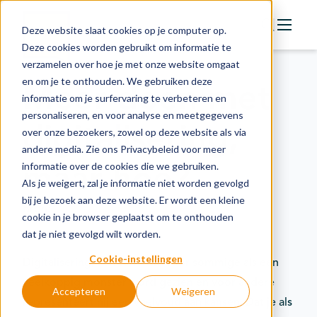
Deze website slaat cookies op je computer op.
Deze cookies worden gebruikt om informatie te
verzamelen over hoe je met onze website omgaat
Actie
en om je te onthouden. We gebruiken deze
Meer doen met
Doelstellingen
informatie om je surfervaring te verbeteren en
personaliseren, en voor analyse en meetgegevens
Groeipaden
digitalisering,
over onze bezoekers, zowel op deze website als via
Actuele onderwerpen
andere media. Zie ons Privacybeleid voor meer
maar hoe?
informatie over de cookies die we gebruiken.
Financiering
Als je weigert, zal je informatie niet worden gevolgd
Nieuws
bij je bezoek aan deze website. Er wordt een kleine
Bron:
Duurzaamheidsfabriek
cookie in je browser geplaatst om te onthouden
In de regio
dat je niet gevolgd wilt worden.
Kennisbank
Cookie-instellingen
Digitalisering, een term die voor sommige als een
veelkoppig monster word gezien en voor andere
Accepteren
Weigeren
representeert hij een veelvoud aan kansen. Dat je als
Over organisatie