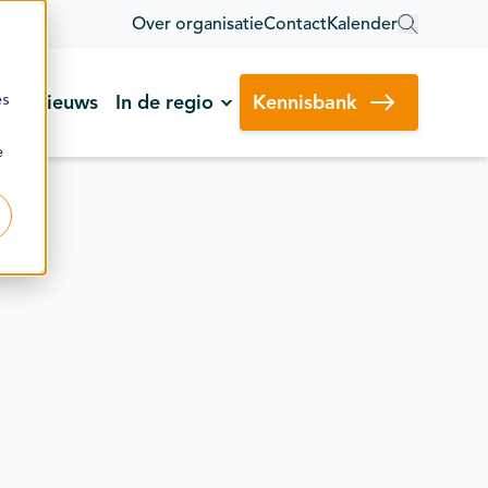
Over organisatie
Contact
Kalender
es
Nieuws
In de regio
Kennisbank
e