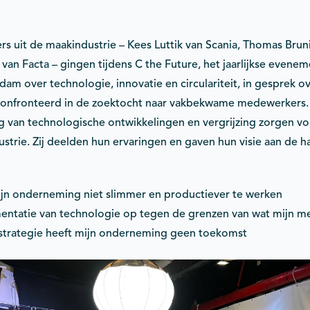
s uit de maakindustrie – Kees Luttik van Scania, Thomas Brun
van Facta – gingen tijdens C the Future, het jaarlijkse evenem
m over technologie, innovatie en circulariteit, in gesprek o
confronteerd in de zoektocht naar vakbekwame medewerkers
ng van technologische ontwikkelingen en vergrijzing zorgen v
strie. Zij deelden hun ervaringen en gaven hun visie aan de ha
ijn onderneming niet slimmer en productiever te werken
ementatie van technologie op tegen de grenzen van wat mijn 
strategie heeft mijn onderneming geen toekomst