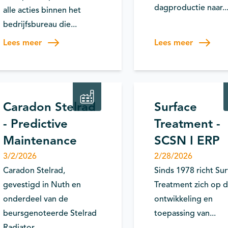
dagproductie naar..
alle acties binnen het
bedrijfsbureau die...
Lees meer
Lees meer
Ketensamenwerking
Procesverb
Smart Maintenance
/ integratie
Caradon Stelrad
Surface
- Predictive
Treatment -
Maintenance
SCSN I ERP
3/2/2026
2/28/2026
Caradon Stelrad,
Sinds 1978 richt Sur
gevestigd in Nuth en
Treatment zich op 
onderdeel van de
ontwikkeling en
beursgenoteerde Stelrad
toepassing van...
Radiator...