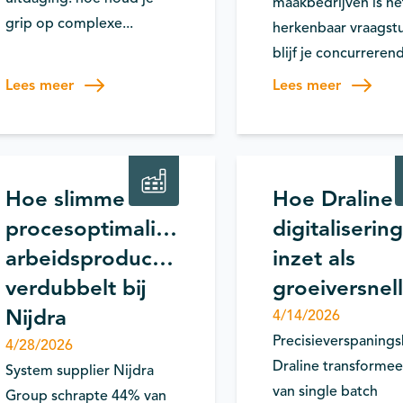
maakbedrijven is he
grip op complexe...
herkenbaar vraagst
blijf je concurrerend
Lees meer
Lees meer
rocesverbetering
Productiviteit
 integratie
Productie
Productivite
Hoe slimme
Hoe Draline
procesoptimalisatie
digitalisering
arbeidsproductiviteit
inzet als
verdubbelt bij
groeiversnel
Nijdra
4/14/2026
Precisieverspanings
4/28/2026
Draline transforme
System supplier Nijdra
van single batch
Group schrapte 44% van