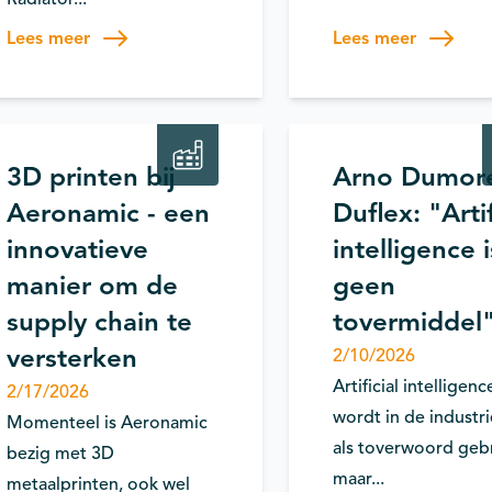
Lees meer
Lees meer
Procesverbetering
Productie
/ integratie
Productiviteit
artificial_inte
3D printen bij
Arno Dumor
Aeronamic - een
Duflex: "Artif
innovatieve
intelligence i
manier om de
geen
supply chain te
tovermiddel
versterken
2/10/2026
Artificial intelligence
2/17/2026
wordt in de industri
Momenteel is Aeronamic
als toverwoord gebr
bezig met 3D
maar...
metaalprinten, ook wel