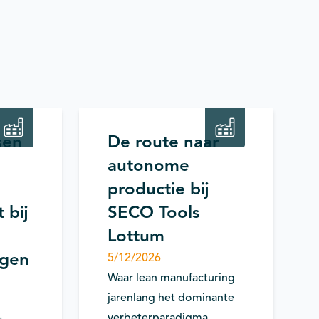
tiviteit
Productiviteit
Productontwikkeling
/ Engineering
sen
De route naar
autonome
productie bij
 bij
SECO Tools
Lottum
igen
5/12/2026
Waar lean manufacturing
jarenlang het dominante
verbeterparadigma