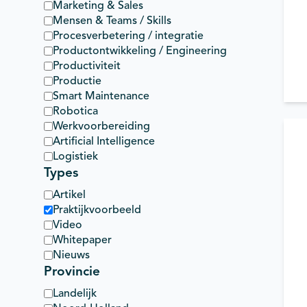
Marketing & Sales
Mensen & Teams / Skills
Procesverbetering / integratie
Productontwikkeling / Engineering
Productiviteit
Productie
P
/
Smart Maintenance
Robotica
Werkvoorbereiding
Artificial Intelligence
Logistiek
Types
Artikel
Praktijkvoorbeeld
Video
Whitepaper
Nieuws
Provincie
Landelijk