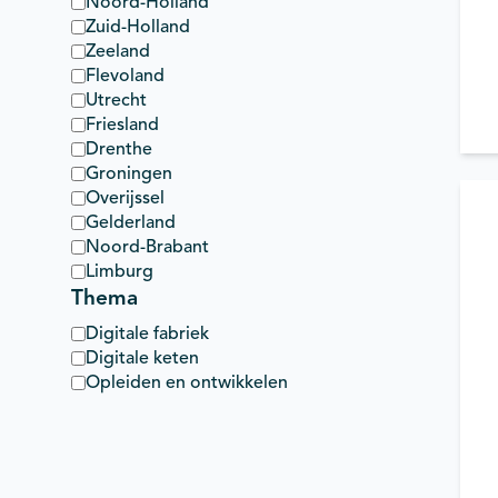
Noord-Holland
Zuid-Holland
Zeeland
Flevoland
Utrecht
Friesland
Drenthe
Groningen
Overijssel
Gelderland
Noord-Brabant
Limburg
Thema
Digitale fabriek
Digitale keten
Opleiden en ontwikkelen