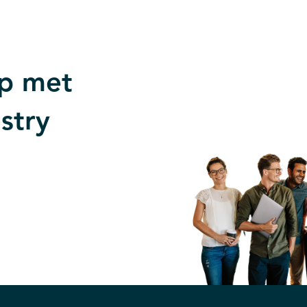
p met
stry