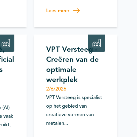
Lees meer
lligence
Mensen & Teams / Skills
é,
VPT Versteeg -
icial
Creëren van de
s
optimale
werkplek
"
2/6/2026
VPT Versteeg is specialist
op het gebied van
 (AI)
creatieve vormen van
e vaak
metalen...
uikt,