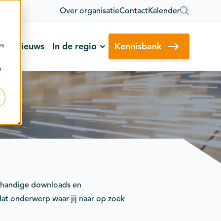
Over organisatie
Contact
Kalender
es
Nieuws
In de regio
Kennisbank
e
n, handige downloads en
dat onderwerp waar jij naar op zoek