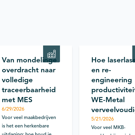
Productontwikkeling
Produc
Procesverbetering / integratie
/ Engineering
Van mondelinge
Hoe laserlas
overdracht naar
en re-
volledige
engineering
traceerbaarheid
productiviteit
met MES
WE-Metal
verveelvoud
6/29/2026
Voor veel maakbedrijven
5/21/2026
is het een herkenbare
Voor veel MKB-
uitdaging: hoe houd je