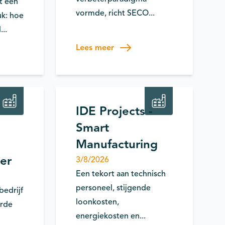
t een
vormde, richt SECO...
uk: hoe
...
Lees meer
it
Automatisering
Robotica
IDE Projects -
Smart
Manufacturing
ler
3/8/2026
Een tekort aan technisch
personeel, stijgende
bedrijf
loonkosten,
erde
energiekosten en...