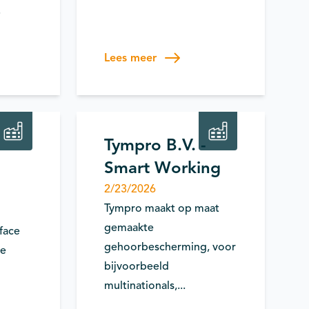
.
Lees meer
etering
Mensen & Teams / Skills
Tympro B.V. -
Smart Working
2/23/2026
Tympro maakt op maat
gemaakte
face
gehoorbescherming, voor
de
bijvoorbeeld
multinationals,...