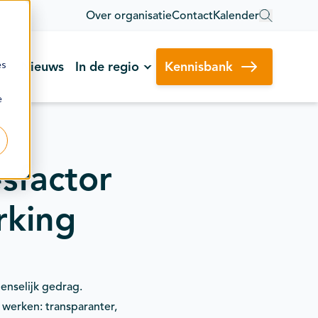
Over organisatie
Contact
Kalender
es
Nieuws
In de regio
Kennisbank
e
sfactor
rking
enselijk gedrag.
werken: transparanter,