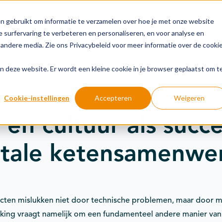
n gebruikt om informatie te verzamelen over hoe je met onze website
 surfervaring te verbeteren en personaliseren, en voor analyse en
andere media. Zie ons Privacybeleid voor meer informatie over de cooki
Groeipaden
Actuele onderwerpen
Financiering
aan deze website. Er wordt een kleine cookie in je browser geplaatst om t
Cookie-instellingen
Accepteren
Weigeren
en cultuur als succe
itale ketensamenwe
jecten mislukken niet door technische problemen, maar door m
king vraagt namelijk om een fundamenteel andere manier van 