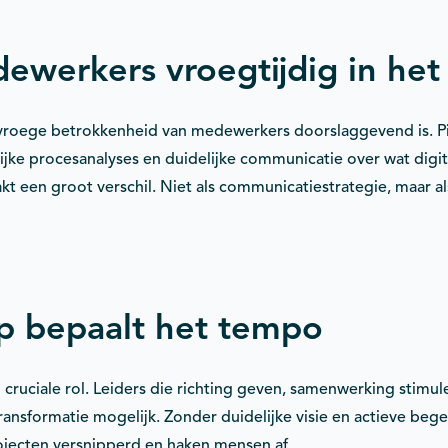
ewerkers vroegtijdig in het 
t vroege betrokkenheid van medewerkers doorslaggevend is. Pil
ke procesanalyses en duidelijke communicatie over wat digita
kt een groot verschil. Niet als communicatiestrategie, maar a
p bepaalt het tempo
ruciale rol. Leiders die richting geven, samenwerking stimule
transformatie mogelijk. Zonder duidelijke visie en actieve beg
rojecten versnipperd en haken mensen af.