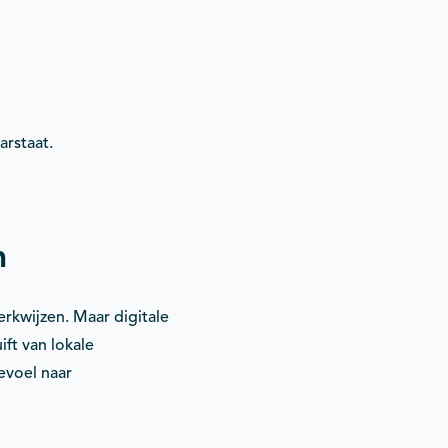
arstaat.
n
erkwijzen. Maar digitale
ft van lokale
evoel naar