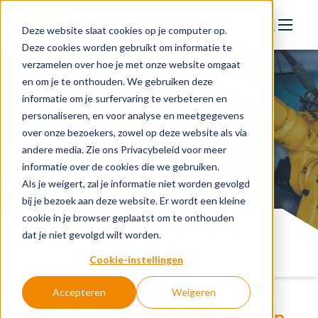
Deze website slaat cookies op je computer op.
Deze cookies worden gebruikt om informatie te
verzamelen over hoe je met onze website omgaat
Actie
en om je te onthouden. We gebruiken deze
Maak jouw bedrijf
Doelstellingen
informatie om je surfervaring te verbeteren en
productiever
personaliseren, en voor analyse en meetgegevens
Groeipaden
over onze bezoekers, zowel op deze website als via
Actuele onderwerpen
andere media. Zie ons Privacybeleid voor meer
Aan de slag met digitalisering
informatie over de cookies die we gebruiken.
Financiering
Als je weigert, zal je informatie niet worden gevolgd
Nieuws
bij je bezoek aan deze website. Er wordt een kleine
cookie in je browser geplaatst om te onthouden
In de regio
Waar wil je mee geholpen worden?
dat je niet gevolgd wilt worden.
Kennisbank
Praktijkverhalen
Whitepapers
Contact
Cookie-instellingen
Accepteren
Weigeren
Over organisatie
Onderwerpen en concrete hulp