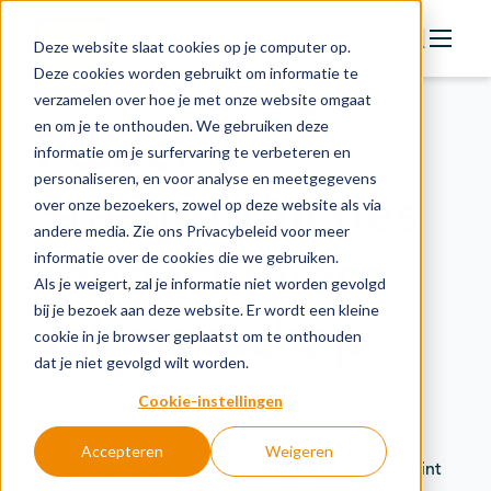
Deze website slaat cookies op je computer op.
Deze cookies worden gebruikt om informatie te
verzamelen over hoe je met onze website omgaat
Actie
en om je te onthouden. We gebruiken deze
Polder
Doelstellingen
informatie om je surfervaring te verbeteren en
personaliseren, en voor analyse en meetgegevens
Groeipaden
Staalproducties
over onze bezoekers, zowel op deze website als via
Actuele onderwerpen
andere media. Zie ons Privacybeleid voor meer
aandacht voor
informatie over de cookies die we gebruiken.
Financiering
Als je weigert, zal je informatie niet worden gevolgd
Nieuws
bij je bezoek aan deze website. Er wordt een kleine
vakmanschap
cookie in je browser geplaatst om te onthouden
In de regio
dat je niet gevolgd wilt worden.
Kennisbank
Cookie-instellingen
Accepteren
Weigeren
De geschiedenis van Polder Staalproducties begint
Over organisatie