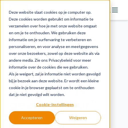
Deze website slaat cookies op je computer op.
Deze cookies worden gebruikt om informatie te
verzamelen over hoe je met onze website omgaat
Actie
en om je te onthouden. We gebruiken deze
Scania Zwolle:
Doelstellingen
informatie om je surfervaring te verbeteren en
personaliseren, en voor analyse en meetgegevens
Groeipaden
“Zonder
over onze bezoekers, zowel op deze website als via
Actuele onderwerpen
andere media. Zie ons Privacybeleid voor meer
structuur
informatie over de cookies die we gebruiken.
Financiering
Als je weigert, zal je informatie niet worden gevolgd
Nieuws
bij je bezoek aan deze website. Er wordt een kleine
ontwikkel je
cookie in je browser geplaatst om te onthouden
In de regio
dat je niet gevolgd wilt worden.
geen cultuur”
Kennisbank
Cookie-instellingen
Accepteren
Weigeren
Over organisatie
Scania is een wereldwijde leider in