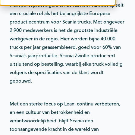
transportoplossingen, en de fabriek in Zwolle speelt
Contact
een cruciale rol als het belangrijkste Europese
Kalender
productiecentrum voor Scania trucks. Met ongeveer
2.900 medewerkers is het de grootste industriële
werkgever in de regio. Hier worden bijna 40.000
trucks per jaar geassembleerd, goed voor 60% van
Scania’s jaarproductie. Scania Zwolle produceert
uitsluitend op bestelling, waarbij elke truck volledig
volgens de specificaties van de klant wordt
gebouwd.
Met een sterke focus op Lean, continu verbeteren,
en een cultuur van betrokkenheid en
verantwoordelijkheid, blijft Scania een
toonaangevende kracht in de wereld van