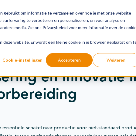
n gebruikt om informatie te verzamelen over hoe je met onze website
 surfervaring te verbeteren en personaliseren, en voor analyse en
andere media. Zie ons Privacybeleid voor meer informatie over de cooki
Groeipaden
Actuele onderwerpen
Financiering
aan deze website. Er wordt een kleine cookie in je browser geplaatst om t
Cookie-instellingen
Accepteren
Weigeren
sering en innovatie i
orbereiding
 essentiële schakel naar productie voor niet-standaard produc