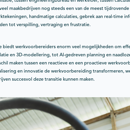
lisatie, tussen engineeringbureau en werkvloer, tussen calcula
in veel maakbedrijven nog steeds een van de meest tijdrovende
ktekeningen, handmatige calculaties, gebrek aan real-time in
en tot verspilling, vertraging en frustratie.
ie biedt werkvoorbereiders enorm veel mogelijkheden om effe
atie en 3D-modellering, tot AI-gedreven planning en naadloze
chil maken tussen een reactieve en een proactieve werkvoorber
lisering en innovatie de werkvoorbereiding transformeren, w
rijven succesvol deze transitie kunnen maken.