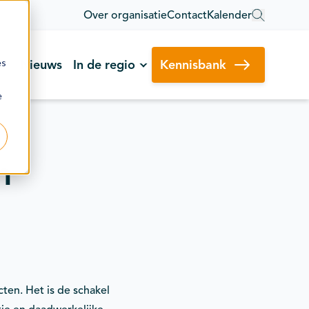
Over organisatie
Contact
Kalender
es
Nieuws
In de regio
Kennisbank
e
n
ten. Het is de schakel