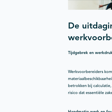
De uitdagi
werkvoorb
Tijdgebrek en werkdru
Werkvoorbereiders komen
materiaalbeschikbaarhei
betrokken bij calculatie
risico dat essentiële za
Handmatig werk en fou