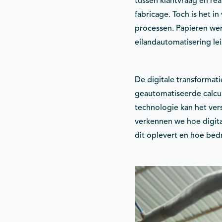
tussen klantvraag en rea
fabricage. Toch is het 
processen. Papieren wer
eilandautomatisering leid
De digitale transformat
geautomatiseerde calcul
technologie kan het vers
verkennen we hoe digita
dit oplevert en hoe bed