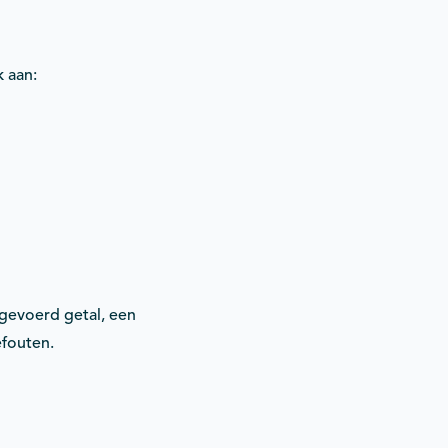
 aan:
ngevoerd getal, een
efouten.