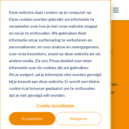
Deze website slaat cookies op je computer op.
Deze cookies worden gebruikt om informatie te
verzamelen over hoe je met onze website omgaat
Actie
en om je te onthouden. We gebruiken deze
Garden of Kairos
Doelstellingen
informatie om je surfervaring te verbeteren en
personaliseren, en voor analyse en meetgegevens
Groeipaden
Garden of Kairos is een community van bedrijven,
over onze bezoekers, zowel op deze website als via
Actuele onderwerpen
onderwijsinstellingen en andere organisaties die
andere media. Zie ons Privacybeleid voor meer
informatie over de cookies die we gebruiken.
samenwerken om de digitale transformatie in de
Financiering
Als je weigert, zal je informatie niet worden gevolgd
maakindustrie tot een succes te maken. Ons
Nieuws
bij je bezoek aan deze website. Er wordt een kleine
uitgangspunt is dat je daarvoor moet samenwerken.
cookie in je browser geplaatst om te onthouden
In de regio
Onze focus is op Twente en Oost-Nederland, maar
dat je niet gevolgd wilt worden.
we staan ook open voor deelnemers buiten deze
Kennisbank
Cookie-instellingen
regio.
Accepteren
Weigeren
Over organisatie