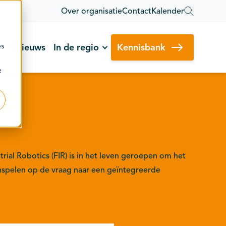
Over organisatie
Contact
Kalender
es
Nieuws
In de regio
Kennisbank
e
rial Robotics (FIR) is in het leven geroepen om het
 inspelen op de vraag naar een geïntegreerde