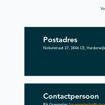
Vo
Postadres
Nobelstraat 37, 3846 CE, Harderwij
Contactpersoon
Rik Grasmeijer
fjgrasmeijerbv@iclo