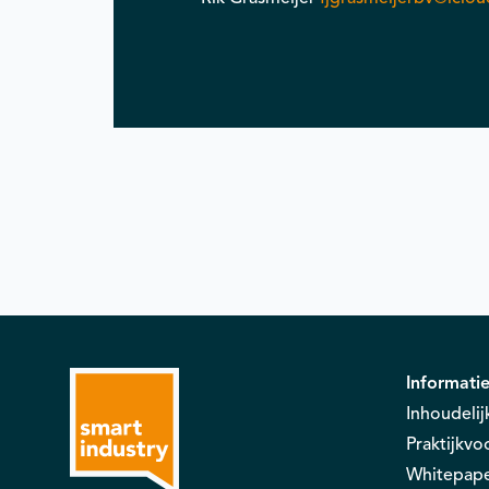
Informati
Inhoudelij
Praktijkv
Whitepap