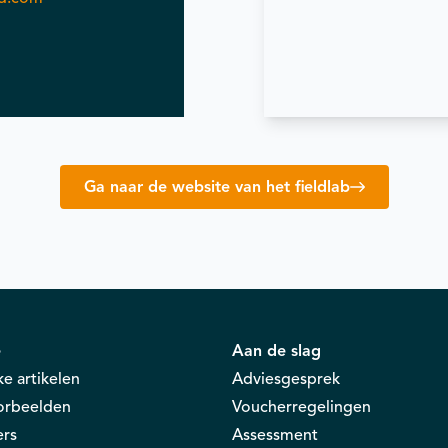
Ga naar de website van het fieldlab
e
Aan de slag
ke artikelen
Adviesgesprek
oorbeelden
Voucherregelingen
ers
Assessment