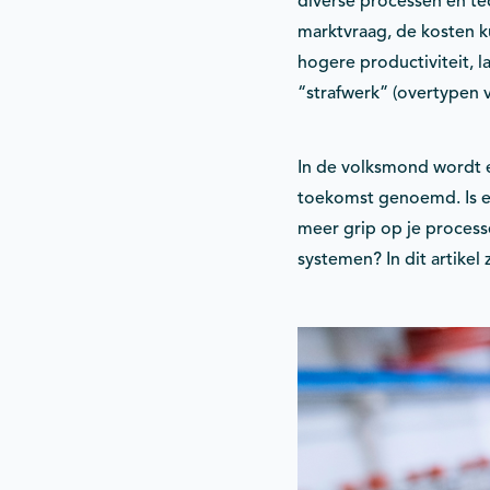
diverse processen en t
marktvraag, de kosten ku
hogere productiviteit, 
“strafwerk” (overtypen 
In de volksmond wordt e
toekomst genoemd. Is e
meer grip op je process
systemen? In dit artike