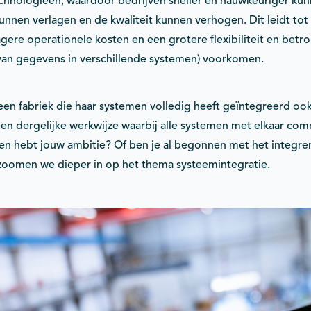
echnologieën, waardoor bedrijven sneller en nauwkeuriger ku
nnen verlagen en de kwaliteit kunnen verhogen. Dit leidt tot 
lagere operationele kosten en een grotere flexibiliteit en be
van gegevens in verschillende systemen) voorkomen.
en fabriek die haar systemen volledig heeft geïntegreerd ook
en dergelijke werkwijze waarbij alle systemen met elkaar co
en hebt jouw ambitie? Of ben je al begonnen met het integrer
l zoomen we dieper in op het thema systeemintegratie.