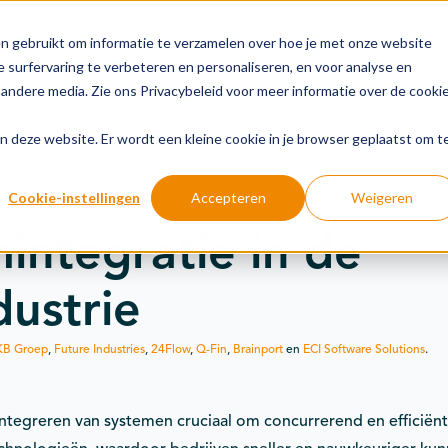
n gebruikt om informatie te verzamelen over hoe je met onze website
 surfervaring te verbeteren en personaliseren, en voor analyse en
andere media. Zie ons Privacybeleid voor meer informatie over de cooki
Groeipaden
Actuele onderwerpen
Financiering
aan deze website. Er wordt een kleine cookie in je browser geplaatst om t
Cookie-instellingen
Accepteren
Weigeren
integratie in de
ustrie
KB Groep
,
Future Industries
,
24Flow
,
Q-Fin
,
Brainport
en
ECI Software Solutions
.
t integreren van systemen cruciaal om concurrerend en efficiënt