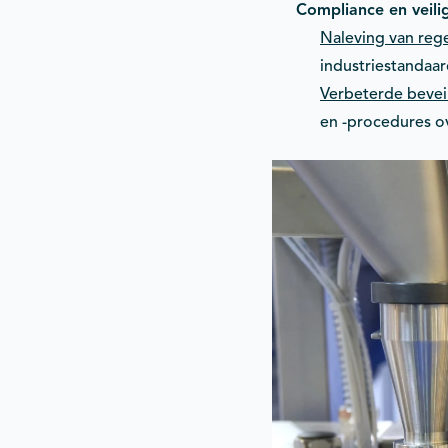
Compliance en veili
Naleving van reg
industriestandaa
Verbeterde bevei
en -procedures o