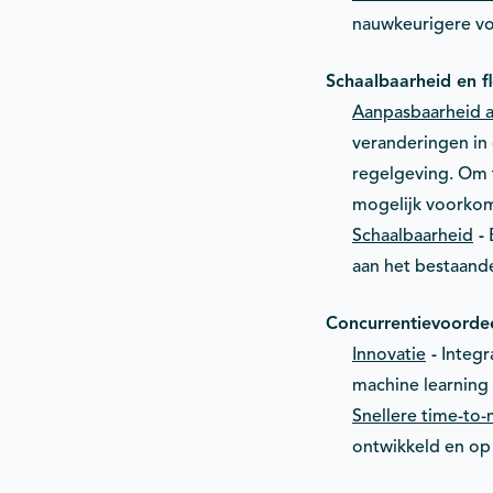
nauwkeurigere vo
Schaalbaarheid en fle
Aanpasbaarheid a
veranderingen in 
regelgeving. Om f
mogelijk voorkom
Schaalbaarheid
-
B
aan het bestaand
Concurrentievoorde
Innovatie
-
Integra
machine learning 
Snellere time-to-
ontwikkeld en op