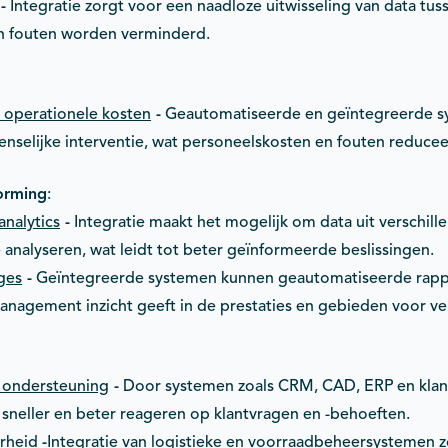
-
Integratie zorgt voor een naadloze uitwisseling van data tu
n fouten worden verminderd.
 operationele kosten
-
Geautomatiseerde en geïntegreerde s
selijke interventie, wat personeelskosten en fouten reducee
orming
:
analytics
-
Integratie maakt het mogelijk om data uit verschil
analyseren, wat leidt tot beter geïnformeerde beslissingen.
ges
-
Geïntegreerde systemen kunnen geautomatiseerde rapp
anagement inzicht geeft in de prestaties en gebieden voor ve
n ondersteuning
-
Door systemen zoals CRM, CAD, ERP en klant
sneller en beter reageren op klantvragen en -behoeften.
rheid
-
Integratie van logistieke en voorraadbeheersystemen z