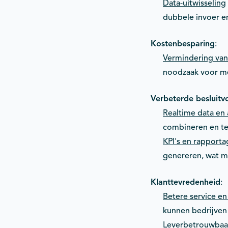
Data-uitwisseling
dubbele invoer e
Kostenbesparing
:
Vermindering van
noodzaak voor men
Verbeterde besluitv
Realtime data en 
combineren en te 
KPI's en rapporta
genereren, wat m
Klanttevredenheid
:
Betere service e
kunnen bedrijven 
Leverbetrouwbaa