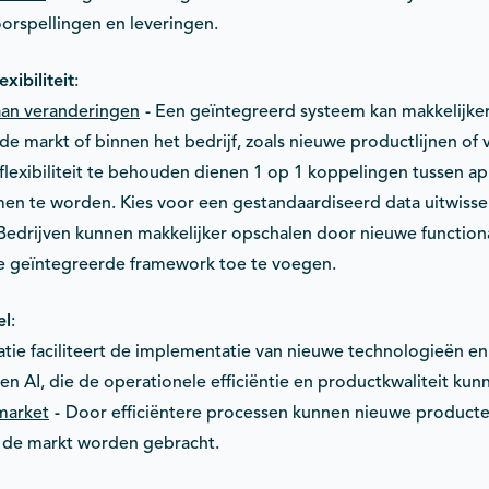
orspellingen en leveringen.
xibiliteit
:
an veranderingen
-
Een geïntegreerd systeem kan makkelijke
de markt of binnen het bedrijf, zoals nieuwe productlijnen of
lexibiliteit te behouden dienen 1 op 1 koppelingen tussen app
en te worden. Kies voor een gestandaardiseerd data uitwisse
edrijven kunnen makkelijker opschalen door nieuwe functiona
e geïntegreerde framework toe te voegen.
el
:
tie faciliteert de implementatie van nieuwe technologieën en i
en AI, die de operationele efficiëntie en productkwaliteit kun
market
-
Door efficiëntere processen kunnen nieuwe producte
 de markt worden gebracht.