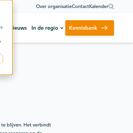
Over organisatie
Contact
Kalender
es
Nieuws
In de regio
Kennisbank
e
 te blijven. Het verbindt