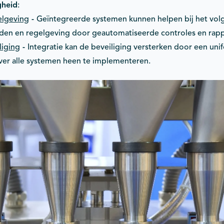
gheid
:
elgeving
-
Geïntegreerde systemen kunnen helpen bij het vol
rden en regelgeving door geautomatiseerde controles en rap
liging
-
Integratie kan de beveiliging versterken door een uni
ver alle systemen heen te implementeren.