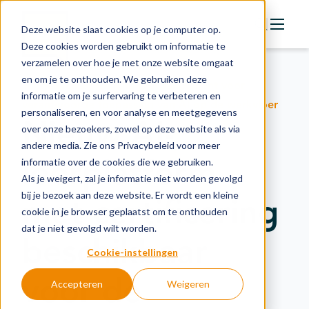
Deze website slaat cookies op je computer op.
Deze cookies worden gebruikt om informatie te
verzamelen over hoe je met onze website omgaat
Actie
en om je te onthouden. We gebruiken deze
Toegankelijke training legt fundament voor
Doelstellingen
informatie om je surfervaring te verbeteren en
verantwoorde toepassing van AI op de werkvloer
personaliseren, en voor analyse en meetgegevens
Groeipaden
Nieuw AI-
over onze bezoekers, zowel op deze website als via
Actuele onderwerpen
andere media. Zie ons Privacybeleid voor meer
leerplatform
informatie over de cookies die we gebruiken.
Financiering
Als je weigert, zal je informatie niet worden gevolgd
Nieuws
bij je bezoek aan deze website. Er wordt een kleine
met certificering
cookie in je browser geplaatst om te onthouden
In de regio
dat je niet gevolgd wilt worden.
beschikbaar
Kennisbank
Cookie-instellingen
voor de
Accepteren
Weigeren
Over organisatie