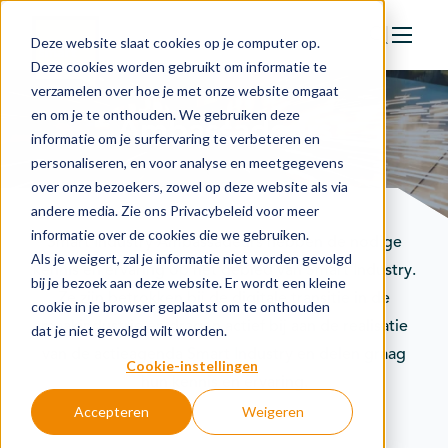
Deze website slaat cookies op je computer op.
Deze cookies worden gebruikt om informatie te
verzamelen over hoe je met onze website omgaat
Actie
en om je te onthouden. We gebruiken deze
Ambassadeurs
Doelstellingen
informatie om je surfervaring te verbeteren en
personaliseren, en voor analyse en meetgegevens
Groeipaden
over onze bezoekers, zowel op deze website als via
Actuele onderwerpen
andere media. Zie ons Privacybeleid voor meer
informatie over de cookies die we gebruiken.
Financiering
Smart Industry Ambassadeurs hebben de nodige
Als je weigert, zal je informatie niet worden gevolgd
kennis en ervaring op het gebied van Smart Industry.
Nieuws
bij je bezoek aan deze website. Er wordt een kleine
Ze zijn betrokken bij de digitale transitie in de
cookie in je browser geplaatst om te onthouden
In de regio
maakindustrie en dragen actief bij aan de realisatie
dat je niet gevolgd wilt worden.
Kennisbank
van de actieagenda Smart Industry en delen graag
Cookie-instellingen
hun kennis en ervaring.
Accepteren
Weigeren
Over organisatie