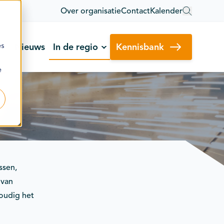
Over organisatie
Contact
Kalender
es
Nieuws
In de regio
Kennisbank
e
ssen,
 van
voudig het