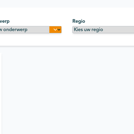
werp
Regio