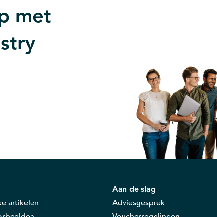
p met
stry
e
Aan de slag
ke artikelen
Adviesgesprek
oorbeelden
Voucherregelingen