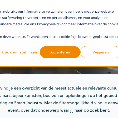
n gebruikt om informatie te verzamelen over hoe je met onze website
 surfervaring te verbeteren en personaliseren, en voor analyse en
andere media. Zie ons Privacybeleid voor meer informatie over de cooki
Groeipaden
Actuele onderwerpen
Financiering
aan deze website. Er wordt een kleine cookie in je browser geplaatst om t
Eventkalender
Cookie-instellingen
Accepteren
Weigeren
 vind je een overzicht van de meest actuele en relevante cursu
inars, bijeenkomsten, beurzen en opleidingen op het gebied
ering en Smart Industry. Met de filtermogelijkheid vind je een
event, over dat onderwerp waar jij naar op zoek bent.