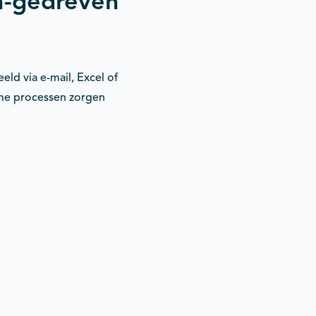
h-gedreven
ld via e-mail, Excel of
me processen zorgen