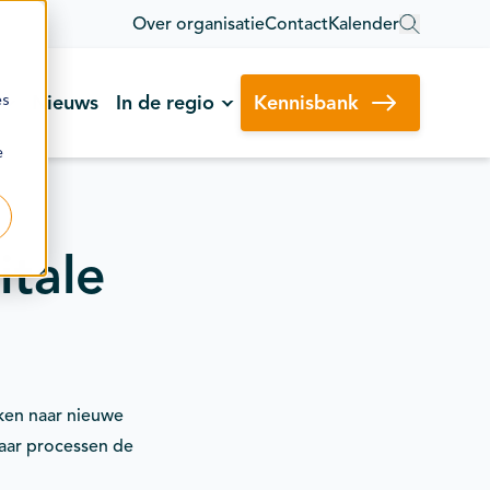
Over organisatie
Contact
Kalender
es
Nieuws
In de regio
Kennisbank
e
itale
eken naar nieuwe
maar processen de