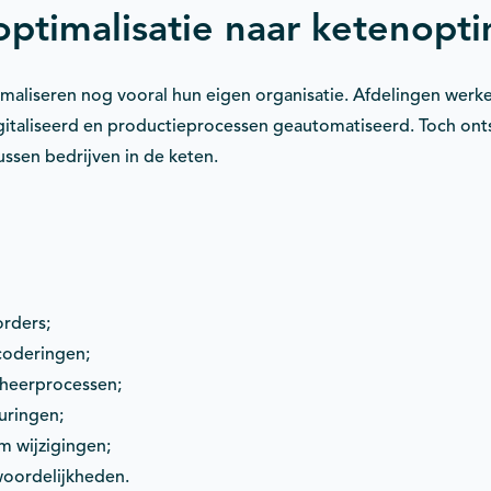
optimalisatie naar ketenopti
maliseren nog vooral hun eigen organisatie. Afdelingen werken
italiseerd en productieprocessen geautomatiseerd. Toch ont
 tussen bedrijven in de keten.
orders;
lcoderingen;
eheerprocessen;
ringen;
m wijzigingen;
woordelijkheden.