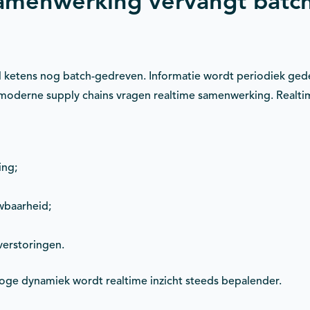
samenwerking vervangt batc
l ketens nog batch-gedreven. Informatie wordt periodiek gedee
oderne supply chains vragen realtime samenwerking. Realti
ing;
wbaarheid;
verstoringen.
oge dynamiek wordt realtime inzicht steeds bepalender.