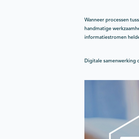
Wanneer processen tusse
handmatige werkzaamhede
informatiestromen helder
Digitale samenwerking d